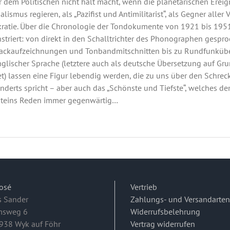
r dem Politischen nicht halt macht, wenn die planetarischen Ereig
alismus regieren, als „Pazifist und Antimilitarist“, als Gegner all
atie. Über die Chronologie der Tondokumente von 1921 bis 195
triert: von direkt in den Schalltrichter des Phonographen gesp
ackaufzeichnungen und Tonbandmitschnitten bis zu Rundfunkübe
glischer Sprache (letztere auch als deutsche Übersetzung auf Gr
t) lassen eine Figur lebendig werden, die zu uns über den Schre
nderts spricht – aber auch das „Schönste und Tiefste“, welches 
steins Reden immer gegenwärtig…
osé
Vertrieb
s Sander
Zahlungs- und Versandarten
msweg 6
Widerrufsbelehrung
938 Wyk auf Föhr
Vertrag widerrufen