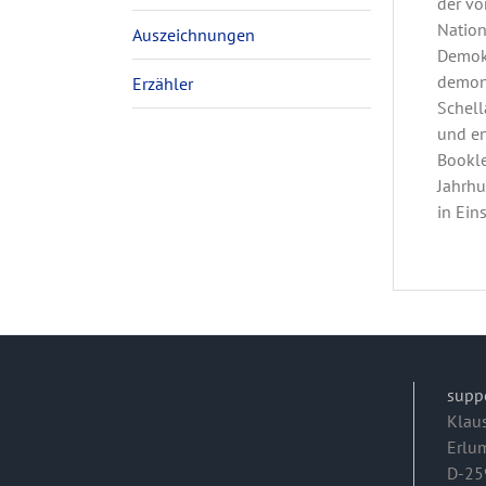
der vo
Nation
Auszeichnungen
Demokr
demons
Erzähler
Schell
und en
Bookle
Jahrhu
in Ein
supp
Klau
Erlu
D-25