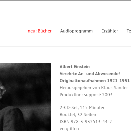
neu: Bücher
Audioprogramm
Erzähler
T
Albert Einstein
Verehrte An- und Abwesende!
Originaltonaufnahmen 1921-1951
Herausgegeben von Klaus Sander
Produktion: supposé 2003
2-CD-Set, 115 Minuten
Booklet, 32 Seiten
ISBN 978-3-932513-44-2
vergriffen