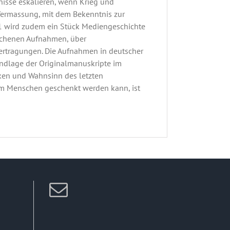
nisse eskalieren, wenn Krieg und
er Vermassung, mit dem Bekenntnis zur
1 wird zudem ein Stück Mediengeschichte
rochenen Aufnahmen, über
rtragungen. Die Aufnahmen in deutscher
undlage der Originalmanuskripte im
cken und Wahnsinn des letzten
dem Menschen geschenkt werden kann, ist