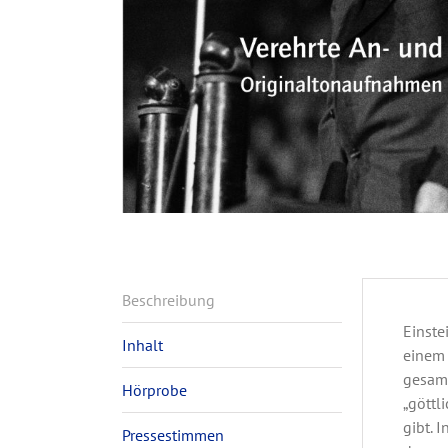
Beschreibung
Einste
Inhalt
einem 
gesamm
Hörprobe
„göttl
gibt. 
Pressestimmen