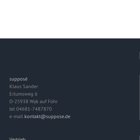
supposé
Klaus Sander
Erlumsweg 6
D-25938 Wyk auf Föhr
tel 04681-7487870
e-mail
kontakt@suppose.de
Vertrieb