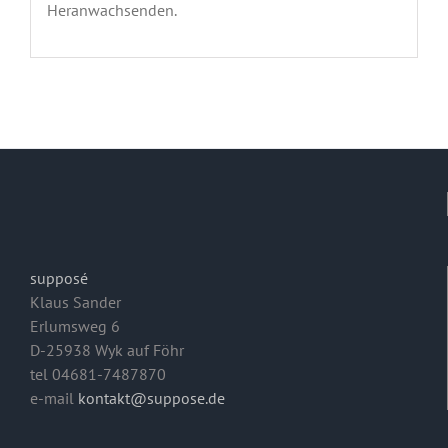
Heranwachsenden.
supposé
Klaus Sander
Erlumsweg 6
D-25938 Wyk auf Föhr
tel 04681-7487870
e-mail
kontakt@suppose.de