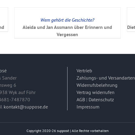
Wem gehört die Geschichte?
nd
Aleida und Jan Assmann über Erinnern und
Die
Vergessen
osé
Vertrieb
s Sander
Zahlungs- und Versandarten
msweg 6
Widerrufsbelehrung
938 Wyk auf Föhr
Vertrag widerrufen
04681-7487870
AGB
|
Datenschutz
il
kontakt@suppose.de
Impressum
Copyright 2020-26 supposé | Alle Rechte vorbehalten