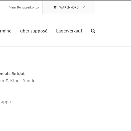
Mein Benutzerkonto
WARENKORB
ermine
über supposé
Lagerverkauf
en als Soldat
hm & Klaus Sander
hlappa