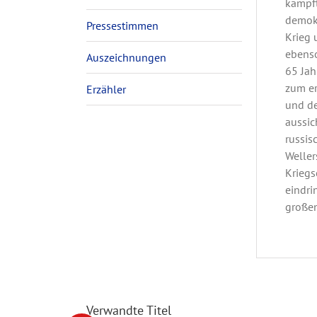
kämpft
demokr
Pressestimmen
Krieg 
ebenso
Auszeichnungen
65 Jah
zum er
Erzähler
und de
aussic
russis
Weller
Kriegs
eindri
großen
Verwandte Titel