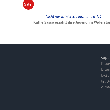
Sale!
Nicht nur in Worten, auch in der Tat
Käthe Sasso erzählt ihre Jugend im Widersta
supp
Klau
Erlu
D-25
tel 
e-ma