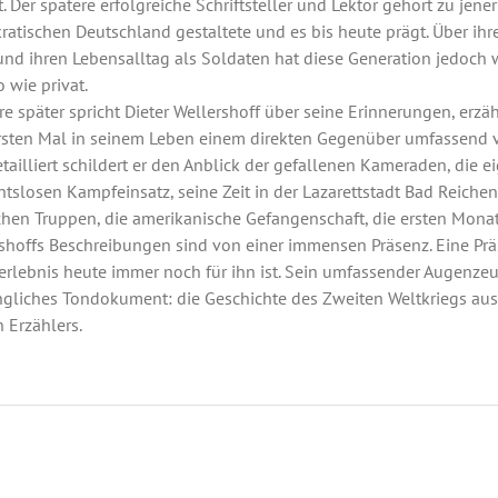
. Der spätere erfolgreiche Schriftsteller und Lektor gehört zu jen
atischen Deutschland gestaltete und es bis heute prägt. Über ih
und ihren Lebensalltag als Soldaten hat diese Generation jedoch
 wie privat.
re später spricht Dieter Wellershoff über seine Erinnerungen, e
sten Mal in seinem Leben einem direkten Gegenüber umfassend 
tailliert schildert er den Anblick der gefallenen Kameraden, die
htslosen Kampfeinsatz, seine Zeit in der Lazarettstadt Bad Reiche
chen Truppen, die amerikanische Gefangenschaft, die ersten Mona
shoffs Beschreibungen sind von einer immensen Präsenz. Eine Prä
erlebnis heute immer noch für ihn ist. Sein umfassender Augenzeug
ngliches Tondokument: die Geschichte des Zweiten Weltkriegs aus
 Erzählers.