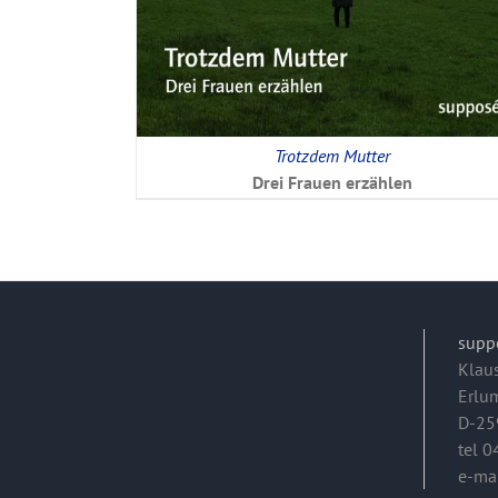
Trotzdem Mutter
Drei Frauen erzählen
supp
Klau
Erlu
D-25
tel 
e-ma