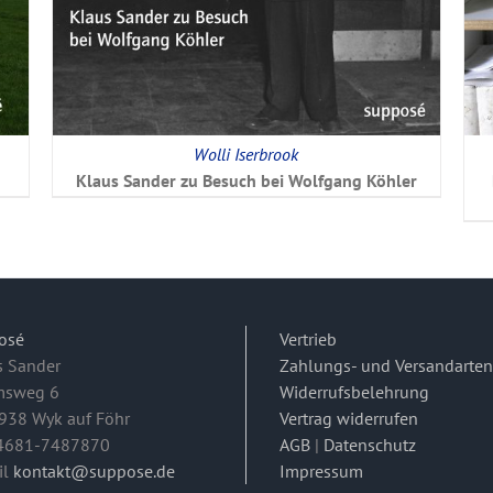
Wolli Iserbrook
Klaus Sander zu Besuch bei Wolfgang Köhler
osé
Vertrieb
s Sander
Zahlungs- und Versandarten
msweg 6
Widerrufsbelehrung
938 Wyk auf Föhr
Vertrag widerrufen
04681-7487870
AGB
|
Datenschutz
il
kontakt@suppose.de
Impressum